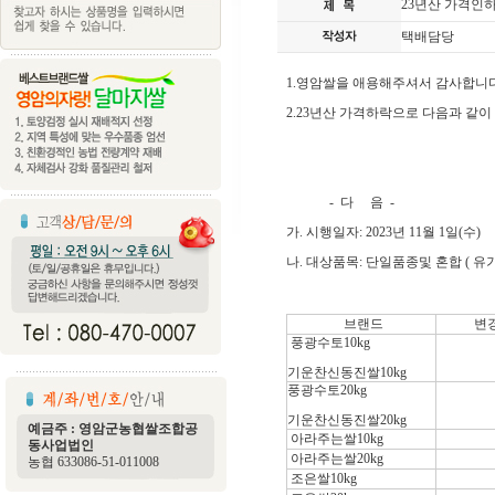
23년산 가격인하
택배담당
1.영암쌀을 애용해주셔서 감사합니다
2.23년산 가격하락으로 다음과 같
- 다 음 -
가. 시행일자: 2023년 11월 1일(수)
나. 대상품목: 단일품종및 혼합 ( 
브랜드
변
풍광수토10kg
기운찬신동진쌀10kg
풍광수토20kg
기운찬신동진쌀20kg
예금주 : 영암군농협쌀조합공
아라주는쌀10kg
동사업법인
아라주는쌀20kg
농협 633086-51-011008
조은쌀10kg