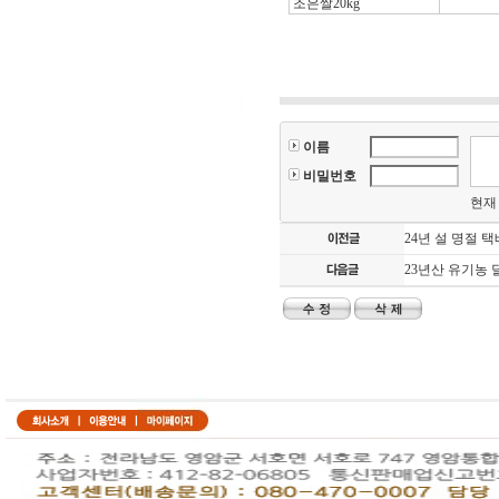
조은쌀20kg
이름
비밀번호
현
24년 설 명절 
23년산 유기농 